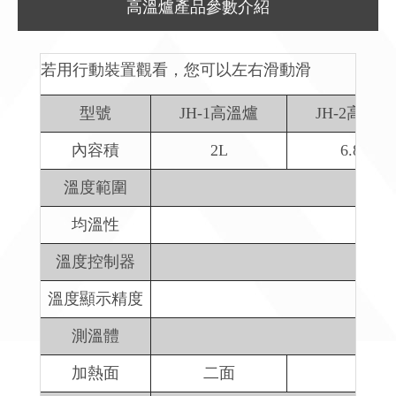
高溫爐產品參數介紹
若用行動裝置觀看，您可以左右滑動滑
型號
JH-1高溫爐
JH-2高溫爐
內容積
2L
6.8L
溫度範圍
均溫性
溫度控制器
溫度顯示精度
測溫體
加熱面
二面