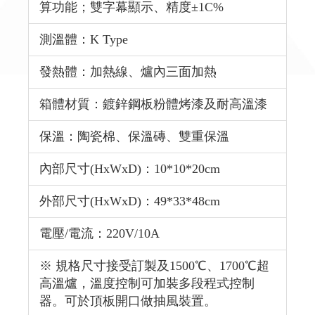
算功能；雙字幕顯示、精度±1C%
測溫體：K Type
發熱體：加熱線、爐內三面加熱
箱體材質：鍍鋅鋼板粉體烤漆及耐高溫漆
保溫：陶瓷棉、保溫磚、雙重保溫
內部尺寸(HxWxD)：10*10*20cm
外部尺寸(HxWxD)：49*33*48cm
電壓/電流：220V/10A
※ 規格尺寸接受訂製及1500℃、1700℃超
高溫爐，溫度控制可加裝多段程式控制
器。可於頂板開口做抽風裝置。