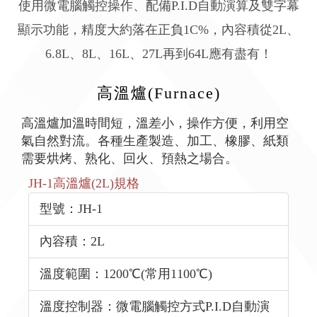
使用微電腦觸控操作、配備P.I.D自動演算及雙字幕
顯示功能，精度大約落在正負1C%，內容積從2L、
6.8L、8L、16L、27L再到64L應有盡有！
高溫爐(Furnace)
高溫爐加溫時間短，溫差小，操作方便，利用空
氣自然對流。各種生產製造、加工、橡膠、紙類
需要烘烤、熟化、回火、預熱之場合。
JH-1高溫爐(2L)規格
型號：JH-1
內容積：2L
溫度範圍：1200℃(常用1100℃)
溫度控制器：微電腦觸控方式P.I.D自動演