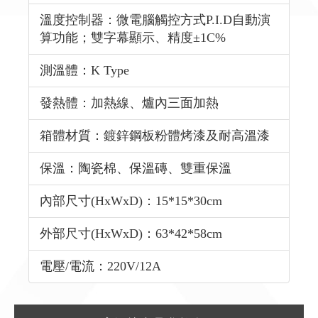
溫度控制器：微電腦觸控方式P.I.D自動演
算功能；雙字幕顯示、精度±1C%
測溫體：K Type
發熱體：加熱線、爐內三面加熱
箱體材質：鍍鋅鋼板粉體烤漆及耐高溫漆
保溫：陶瓷棉、保溫磚、雙重保溫
內部尺寸(HxWxD)：15*15*30cm
外部尺寸(HxWxD)：63*42*58cm
電壓/電流：220V/12A