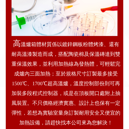
高
溫爐箱體材質係以鍍鋅鋼板粉體烤漆、還有
耐高溫漆製造而成，搭配陶瓷棉及保溫磚達到雙
重保溫效果，並利用加熱線為發熱體，可輕鬆完
成爐內三面加熱；至於規格尺寸訂製最多接受
1500℃、1700℃超高溫爐，溫度控制部份則可再
加裝多段程式控制器，或是在頂板開口處附上抽
風裝置。不只價格經濟實惠、設計上也保有一定
彈性，若想為實驗室量身訂製耐用安全又便宜的
加熱設備，請趕快找本公司來為您解決！