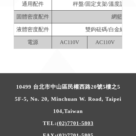
通用配件
秤盤/固定支架/溫度計/燒
固體密度配件
網籃
液體密度配件
雙鉤砝碼/白金絲/玻
電源
AC110V
AC110V
AC 
10499 台北市中山區民權西路20號5樓之5
5F-5, No. 20, Minchuan W. Road, Taipei
104,Taiwan
TEL:
(02)7701-5803
FAX:
(02)7701-5805