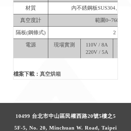
材質
內不銹鋼板SUS304、外
真空度計
範圍0~760mmH
隔板(鋼條式)
2
電源
現場實測
110V / 8A
110V 
220V / 5A
220V 
檔案下載：
真空烘箱
10499 台北市中山區民權西路20號5樓之5
5F-5, No. 20, Minchuan W. Road, Taipei