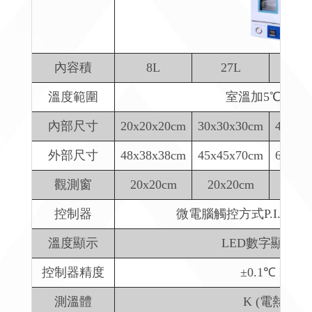
內容積
8L
27L
64
溫度範圍
室溫加5℃~200
內部尺寸
20x20x20cm
30x30x30cm
40x40
外部尺寸
48x38x38cm
45x45x70cm
60x55
觀測窗
20x20cm
20x20cm
23x2
控制器
微電腦觸控方式P.I.D.
溫度顯示
LED數字顯示0.
控制器精度
±0.1℃ P.I.D
測溫體
K (電熱偶)