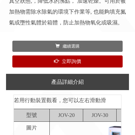
真空狀態,，降低水的沸點， 加速乾燥。可用於被
加熱物需除水除氣的環境下作業等, 也能夠填充氮
氣或墮性氣體於箱體，防止加熱物氧化或吸濕。
繼續選購
立即詢價
產品詳細介紹
若用行動裝置觀看，您可以左右滑動滑
型號
JOV-20
JOV-30
JOV
圖片